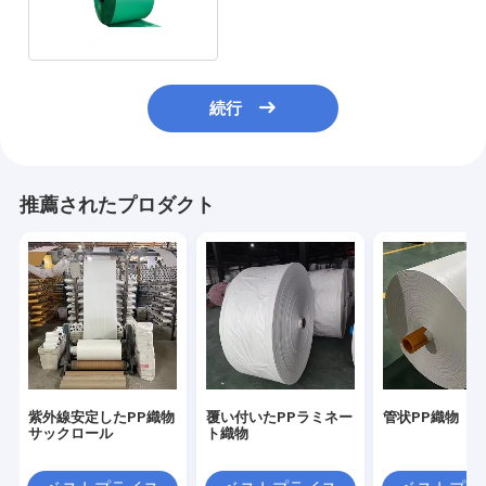
ーソナライズ
続行
推薦されたプロダクト
紫外線安定したPP織物
覆い付いたPPラミネー
管状PP織物
サックロール
ト織物