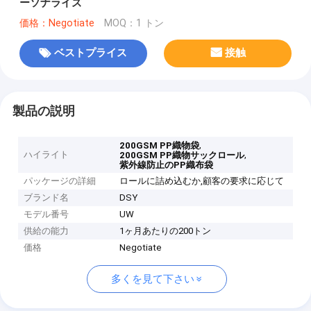
ーソナライズ
価格：Negotiate
MOQ：1 トン
ベストプライス
接触
製品の説明
,
200GSM PP織物袋
ハイライト
,
200GSM PP織物サックロール
紫外線防止のPP織布袋
パッケージの詳細
ロールに詰め込むか,顧客の要求に応じて
ブランド名
DSY
モデル番号
UW
供給の能力
1ヶ月あたりの200トン
価格
Negotiate
多くを見て下さい