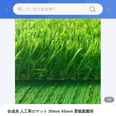
2
/
4
合成糸 人工草のマット 30mm 45mm 景観庭園用