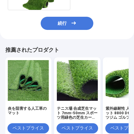
続行
推薦されたプロダクト
炎を阻害する人工草の
テニス場 合成芝生マッ
紫外線耐性 人
マット
ト 7mm-50mm スポー
ット 8800 Dte
ツ用緑色の芝生カーペ
ツジム ゴルフ
ット
ペットロール
ベストプライス
ベストプライス
ベストプラ