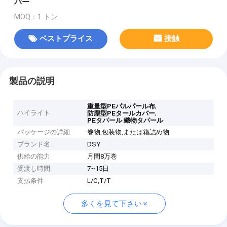
バー
MOQ：1 トン
ベストプライス
接触
製品の説明
,
重量型PEパルパール布
ハイライト
,
防塵型PEタールカバー
PEタパール 織物タパール
パッケージの詳細
巻物,包装物,または箱詰め物
ブランド名
DSY
供給の能力
月間8万巻
受渡し時間
7~15日
支払条件
L/C,T/T
多くを見て下さい