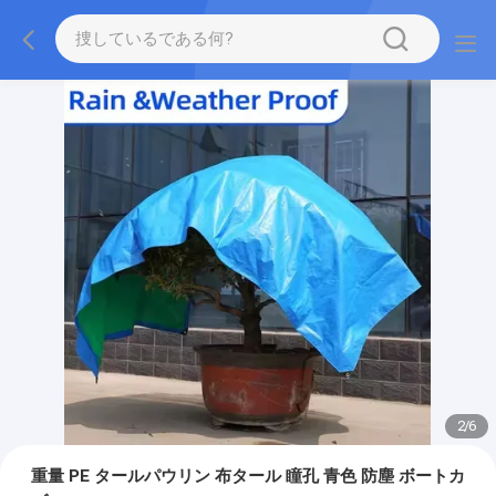
2
/
6
重量 PE タールパウリン 布タール 瞳孔 青色 防塵 ボートカ