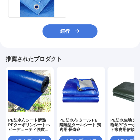
トカバー
続行
推薦されたプロダクト
PE防水布シート断熱
PE 防水布 タール PE
PE防水生地タ
PEターポリンシートヘ
隔離型タールシート 鶏
断熱PEターポ
ビーデューティ強度家
肉用 長寿命
ト家禽用信頼性
禽用
カバー