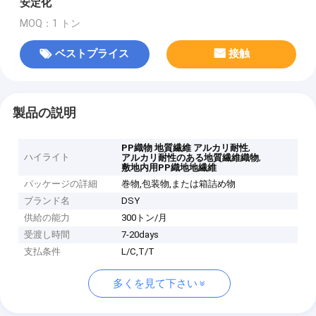
安定化
MOQ：1 トン
ベストプライス
接触
製品の説明
,
PP織物 地質繊維 アルカリ耐性
ハイライト
,
アルカリ耐性のある地質繊維織物
敷地内用PP織地地繊維
パッケージの詳細
巻物,包装物,または箱詰め物
ブランド名
DSY
供給の能力
300トン/月
受渡し時間
7-20days
支払条件
L/C,T/T
多くを見て下さい