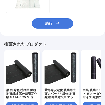
の安定化
続行
推薦されたプロダクト
黒 白 緑色 植物用 織物
紫外線安定化 農業用土
白黒 農業 PP 
地質繊維 紫外線安定化
面カバー PP 織物 地質
ト 布 オーダー
幅 0.4 M-5.25 M 長さ
繊維 雑草対策用 マット
サイズ 織物の
調整可能
植物用 黒 白 緑色 織物
カバー 雑草対策 
ロール
物 ジオテキスタ