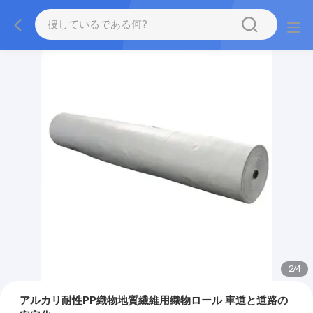
2
/
4
アルカリ耐性PP織物地質繊維用織物ロール 車道と道路の